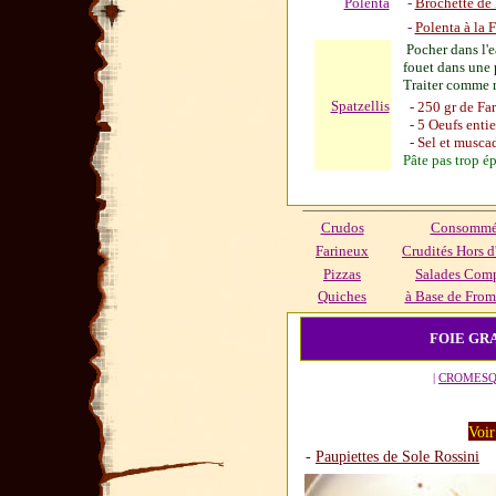
Polenta
-
Brochette de 
-
Polenta à la 
Pocher dans l'ea
fouet dans une p
Traiter comme 
Spatzellis
- 250 gr de Far
- 5 Oeufs entie
- Sel et musca
Pâte pas trop é
Crudos
Consommés
Farineux
Crudités Hors d
Pizzas
Salades Com
Quiches
à Base de From
FOIE G
|
CROMESQ
Voir
-
Paupiettes de Sole Rossini