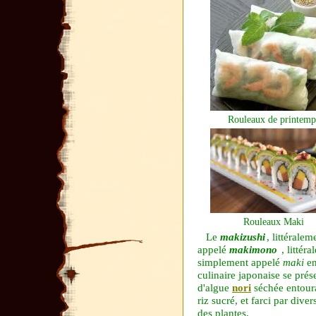
Rouleaux de printemp
Rouleaux Maki
Le
makizushi
,
littérale
appelé
makimono
,
littér
simplement appelé
maki
e
culinaire
japonaise
se prés
d'
algue
nori
séchée entour
riz
sucré, et farci par dive
des plantes.