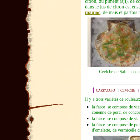
citron, du piment (aji), de 
dans le jus de citron est en
manioc
,
de
maïs
et parfoi
Ceviche de Saint Jacqu
|
CARPACCIO
|
CEVICHE
Il y a trois variétés de rouleau
la farce
se compose de via
couenne de porc, de concom
la farce
se compose de via
la farce
se compose de por
d'omelette, de vermicelle d