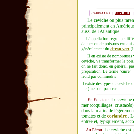
|
CARPACCIO
|
CEVICHE
Le
ceviche
ou plus rare
principalement en
Amérique
aussi de l'
Atlantique
.
L'appellation regroupe différ
de mer ou de poissons cru qui 
généralement du
citron vert
(l
Il en existe de nombreuses vari
ceviche, va transformer le poiss
on ne fait donc, en général, pas
préparation. Le terme "cuire" 
froid par commodité.
Il existe des types de ceviche o
mer) ne sont pas crus.
Le ceviche e
En Equateur
mer (coquillages, crustacés)
dans la marinade légèremen
tomates et de
coriandre
. L
entrée et, typiquement, acc
Le ceviche est 
Au Pérou