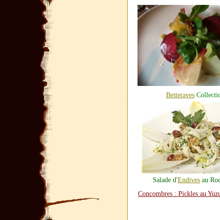
Betteraves
Collecti
Salade d'
Endives
au Roq
Concombres : Pickles au Yuz