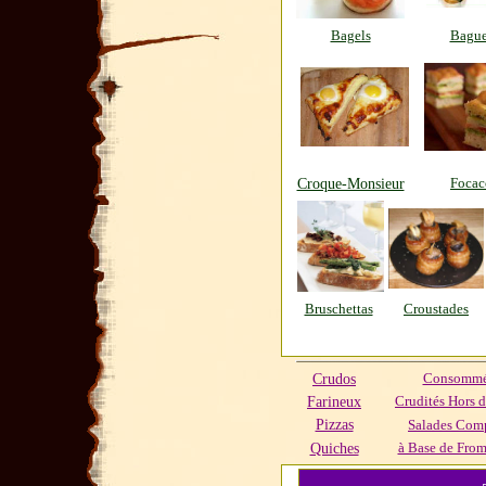
Bagels
Bague
Croque-Monsieur
Focac
Bruschettas
Croustades
Crudos
Consommés
Farineux
Crudités Hors 
Pizzas
Salades Com
Quiches
à Base de From