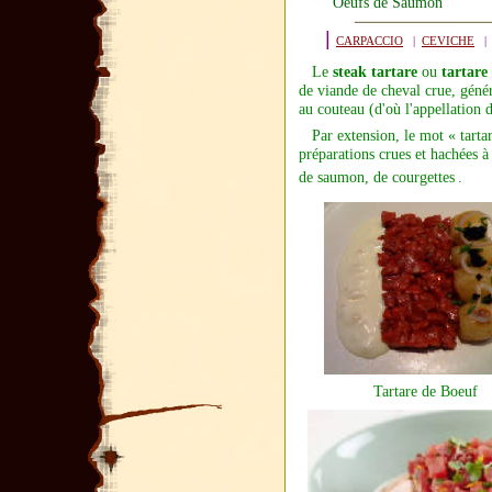
Oeufs de Saumon
|
CARPACCIO
|
CEVICHE
Le
steak tartare
ou
tartare
de
viande de cheval
crue, géné
au couteau (d'où l'appellation d
Par extension, le mot « tartar
préparations crues et hachées à
de
saumon
, de courgettes
.
Tartare de Boeuf