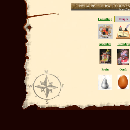
WELCOME
INDEX
COOKIES
Ice Cre
Consu
lting
Recipes
Amenities
Birthdays
Fruits
Oeufs