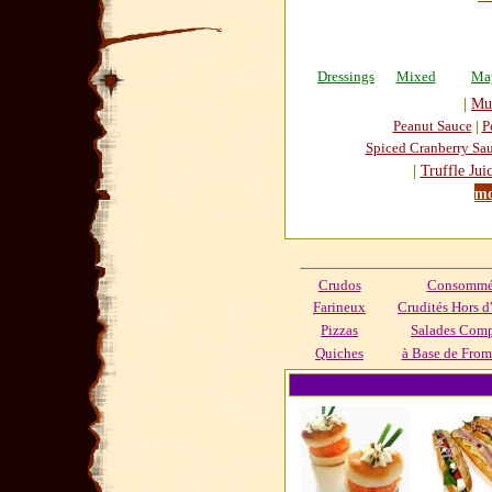
Dressings
Mixed
Ma
|
Mu
Peanut Sauce
|
P
Spiced Cranberry Sa
|
Truffle Jui
mo
Crudos
Consommés
Farineux
Crudités Hors d
Pizzas
Salades Com
Quiches
à Base de From