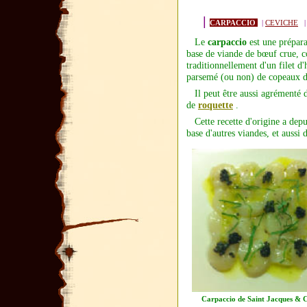
|
CARPACCIO
|
CEVICHE
Le
carpaccio
est une
prépara
base de
viande de bœuf
crue, c
traditionnellement d'un filet d'
parsemé (ou non) de copeaux 
Il peut être aussi agrémenté 
de
roquette
.
Cette recette d'origine a depu
base d'autres viandes, et aussi 
Carpaccio de Saint Jacques & 