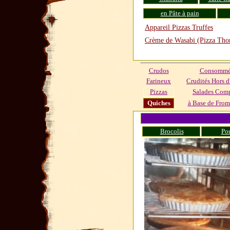
en Pâte à pain
Appareil Pizzas Truffes
Crème de Wasabi (Pizza Tho
Crudos
Consommés
Farineux
Crudités Hors d
Pizzas
Salades Com
Quiches
à Base de From
Brocolis
Pou