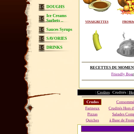
DOUGHS
Ice Creams
Sorbets ..
VINAIGRETTES
FROMA
Sauces Syrups
SAVORIES
DRINKS
RECETTES DU MOM
E
N
Friendly Boa
r
|
Croûtes
Crudités
|
Hor
Crudos
Consommés
Farineux
Crudités Hors d
Pizzas
Salades Com
Quiches
à Base de From