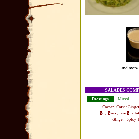
and more 
SALADES COM
Dressings
Mixed
|
Caesar
|
Carrot Ginge
S
oy
S
herry_vin
S
hallo
Ginger
|
Spicy 