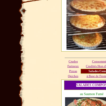
Crudos
Consommés
Farineux
Crudités Hors d
Pizzas
Salades Com
Quiches
à Base de From
SALADES COMPO
au Saumon Fumé