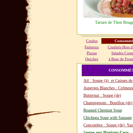
Tartare de Thon Roug
Crudos
Consommés
Farineux
Crudités Hors d
Pizzas
Salades Com
Quiches
à Base de From
CONSOMM
Ail : Soupe (à) et Cuisses de
Asperges Blanches : Crémeux
Butternut : Soupe (de)
Champignons : Bouillon (de
Roasted Chestnut Soup
Chickpea Soup with Sausage
Concombre : Soupe (de) Yaou
S
oupe aux Haricots Coco