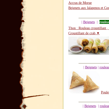
Accras de Morue
Beignets aux Jalapenos et Co
|
Beignets
|
roulea
Thon : Rouleau croustillant , 
Croustillant de crab ▼
|
Beignets
|
roulea
Poule
|
Beignets
|
roulea