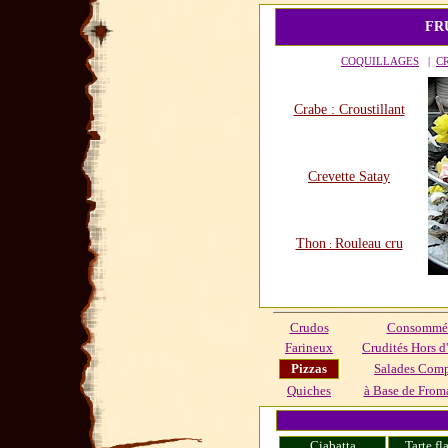
FR
COQUILLAGES
|
C
Crabe : Croustillant
Crevette Satay
Thon
Rouleau cru
:
Crudos
Consommés
Farineux
Crudités Hors d
Pizzas
Salades Com
Quiches
à Base de Froma
Ciabatta
Tarte f