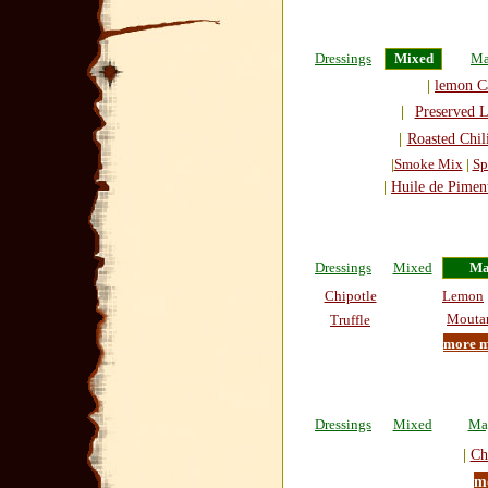
Dressings
Mixed
Ma
|
lemon C
|
Preserved 
|
Roasted Chili
|
Smoke Mix
|
Sp
|
Huile de Piment
Dressings
Mixed
Ma
Chipotle
Lemon
Mouta
Truffle
more 
Dressings
Mixed
Ma
|
Ch
m