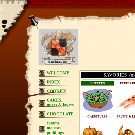
WELCOME
SAVORIES (most
INDEX
ENTREES
FRUITS D
COOKIES
CAKES,
mixes & layers
CHOCOLATE
GARNITURES
FRUITS & 
creams
mousses
puddings