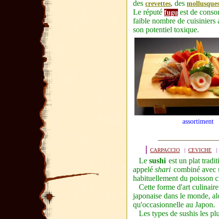
des
, des
crevettes
mollusque
Le réputé
est de conso
fugu
faible nombre de cuisiniers a
son potentiel
toxique
.
assortiment
|
CARPACCIO
|
CEVICHE
Le
sushi
est un plat
tradi
appelé
shari
combiné avec u
habituellement du
poisson
c
Cette forme d'
art culinaire
japonaise
dans le monde, al
qu'occasionnelle au Japon.
Les types de sushis les plu