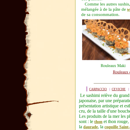
Comme les autres sushis, 
mélangée à de la pâte de
w
de sa consommation.
Rouleaux Maki
Rouleaux 
|
CARPACCIO
|
CEVICHE
Le sashimi relève du grand
japonaise
, par une préparati
présentation
artistique
et
est
cru, de la taille d'une bouch
Les produits de la mer les p
sont : le
et
thon rouge
,
thon
la
, la
daurade
coquille Saint