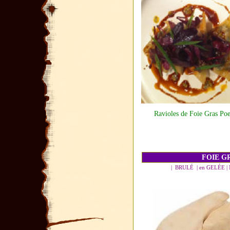
Ravioles de Foie Gras Poe
FOIE 
| BRULÉ | en GELÉE 