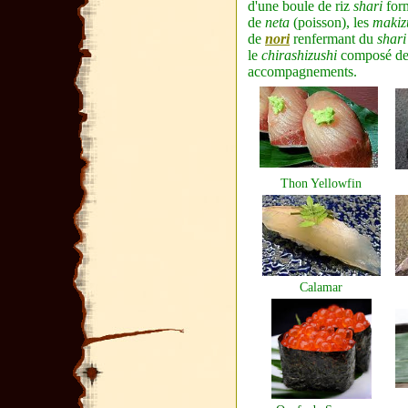
d'une boule de riz
shari
for
de
neta
(poisson), les
makiz
de
nori
renfermant du
shari
le
chirashizushi
composé d
accompagnements.
Thon Yellowfin
Calamar