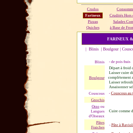
Crudos
Consommé
Farineux
Crudités Hors 
Pizzas
Salades Co
Quiches
à Base de From
FARINEUX &
| Blinis | Boulgour | Cousc
- de pois frais
Blinis
Départ à froid 
Laisser cuire di
complètement a
Boulgour
Laisser refroidi
Assaisonner sel 
-
Couscous au t
Couscous
Gnochis
Orzo
ou
Cuire comme d
Langues
d'Oiseaux
Pâtes
-
Pâte à Raviol
Fraiches