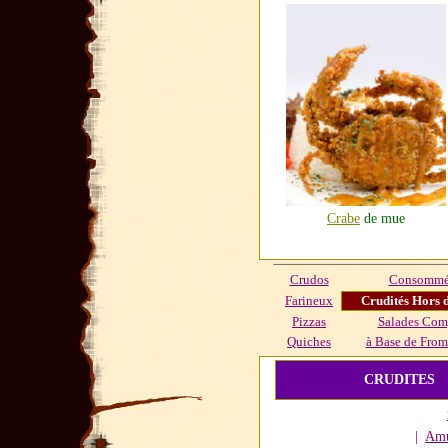
Crabe
de mue
Crudos
Consommés
Farineux
Crudités Hors 
Pizzas
Salades Com
Quiches
à Base de From
CRUDITES 
|
Amu