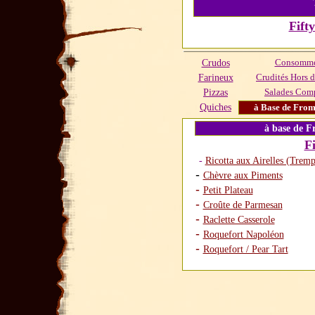
Fift
Crudos
Consommé
Farineux
Crudités Hors 
Pizzas
Salades Com
Quiches
à Base de From
à base de F
F
-
Ricotta aux Airelles (Tremp
-
Chèvre aux Piments
-
Petit Plateau
-
Croûte de Parmesan
-
Raclette Casserole
-
Roquefort Napoléon
-
Roquefort / Pear Tart