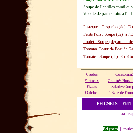
Soupe de Lentilles corail et 
Velouté de panais rôtis à l’ail
Pastèque : Gaspacho (de), T
Petits Pois : Soupe (de) à l
Poulet : Soupe (de) au lait d
Tomates Coeur de Boeuf : Ga
Tomate : Soupe (de) , Croût
Crudos
Consommés
Farineux
Crudités Hors d
Pizzas
Salades Com
Quiches
à Base de From
BEIGNETS ,
FRI
| FRUITS
|
Beignets
|
roule