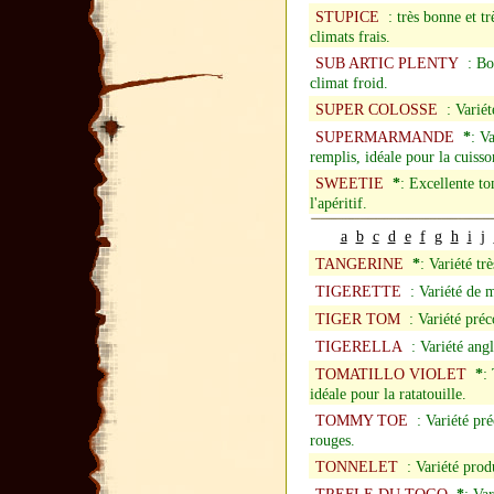
STUPICE
: très bonne et tr
climats frais.
SUB ARTIC PLENTY
: Bon
climat froid.
SUPER COLOSSE
: Variété
SUPERMARMANDE
*
: V
remplis, idéale pour la cuisso
SWEETIE
*
: Excellente to
l'apéritif.
a
b
c
d
e
f
g
h
i
j
TANGERINE
*
: Variété tr
TIGERETTE
: Variété de m
TIGER TOM
: Variété préco
TIGERELLA
: Variété angl
TOMATILLO VIOLET
*
:
idéale pour la ratatouille.
TOMMY TOE
: Variété pré
rouges.
TONNELET
: Variété produ