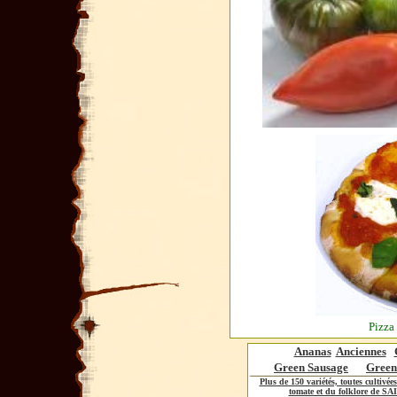
Pizza
Ananas
Anciennes
Green Sausage
Green
Plus de 150 variétés, toutes cultiv
tomate et du folklore de 