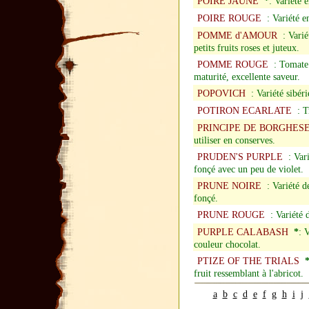
POIRE JAUNE
*
: Variété 
POIRE ROUGE
: Variété en
POMME d'AMOUR
: Variét
petits fruits roses et juteux.
POMME ROUGE
: Tomate r
maturité, excellente saveur.
POPOVICH
: Variété sibér
POTIRON ECARLATE
: Tr
PRINCIPE DE BORGHES
utiliser en conserves.
PRUDEN'S PURPLE
: Vari
fonçé avec un peu de violet.
PRUNE NOIRE
: Variété de
fonçé.
PRUNE ROUGE
: Variété d
PURPLE CALABASH
*
: 
couleur chocolat.
PTIZE OF THE TRIALS
fruit ressemblant à l'abricot.
a
b
c
d
e
f
g
h
i
j