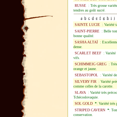
RUSSE
: Très grosse variété
tendres au goût sucré.
a
b
c
d
e
f
g
h
i
j
SAINTE LUCIE
: Variété t
SAINT-PIERRE
: Belle toma
bonne qualité.
SASHA ALTAÏ
: Excellente 
dense.
SCARLET BEEF
: Variété 
vifs.
SCHIMMEIG GREG
: Très 
orange et jaune.
SEBASTOPOL
: Variété de
SILVERY FIR
: Variété préc
comme celles de la carotte.
SLAVA
: Variété très précoc
Tchécoslovaquie.
SOL GOLD
*
: Variété très
STRIPED CAVERN
*
: Tom
conservation.