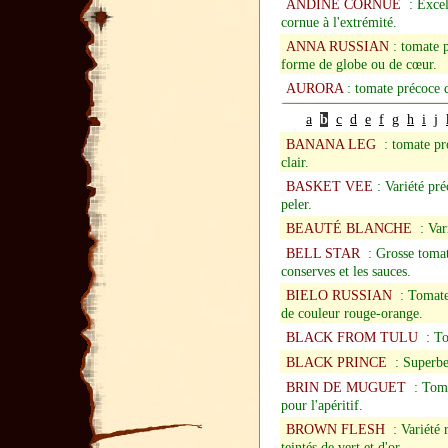
ANDINE CORNUE
: Excell
cornue à l'extrémité.
ANNA RUSSIAN
: tomate p
forme de globe ou de cœur.
AURORA
: tomate précoce d
a
b
c
d
e
f
g
h
i
j
BANANA LEG
: tomate pro
clair.
BASKET VEE
: Variété pré
peler.
BEAUTÉ BLANCHE
: Vari
BELL STAR
: Grosse tomate
conserves et les sauces.
BIELO RUSSIAN
: Tomate 
de couleur rouge-orange.
BLACK FROM TULU
: Tom
BLACK PRINCE
: Superbe 
BRIN DE MUGUET
: Tomat
pour l'apéritif.
BROWN FLESH
: Variété 
teintés de vert et d'or.