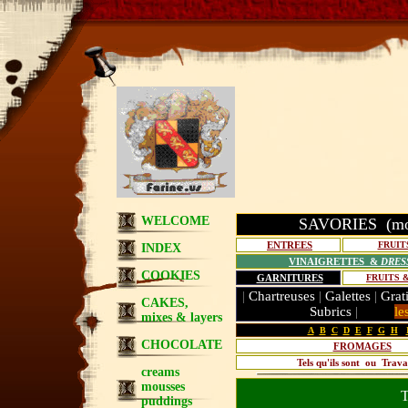
WELCOME
SAVORIES (most
ENTREES
FRUIT
INDEX
VINAIGRETTES
&
DRES
COOKIES
GARNITURES
FRUITS 
|
Chartreuses
|
Galettes
|
Grat
CAKES,
Subrics
|
le
mixes & layers
A
B
C
D
E
F
G
H
CHOCOLATE
FROMAGES
Tels qu'ils sont
ou Travai
creams
mousses
TOM
puddings