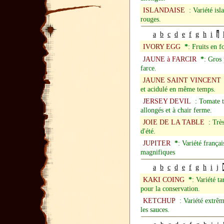
ISLANDAISE
: Variété isla
rouges.
a
b
c
d
e
f
g
h
i
j
IVORY EGG
*
: Fruits en 
JAUNE à FARCIR
*
: Gros 
farce.
JAUNE SAINT VINCENT
et acidulé en même temps.
JERSEY DEVIL
: Tomate tr
allongés et à chair ferme.
JOIE DE LA TABLE
: Très 
d'été.
JUPITER
*
: Variété françai
magnifiques
a
b
c
d
e
f
g
h
i
j
KAKI COING
*
: Variété t
pour la conservation.
KETCHUP
: Variété extrêm
les sauces.