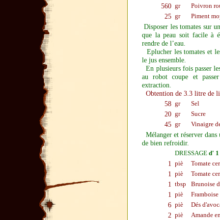
560
gr
Poivron ro
25
gr
Piment mo
Disposer les tomates sur u
que la peau soit facile à 
rendre de l’eau.
Eplucher les tomates et les
le jus ensemble.
En plusieurs fois passer le
au robot coupe et passer
extraction.
Obtention de 3.3 litre de 
58
gr
Sel
20
gr
Sucre
45
gr
Vinaigre d
Mélanger et réserver dans 
de bien refroidir.
DRESSAGE
d' 1
1
piè
Tomate ceri
1
piè
Tomate ceri
1
tbsp
Brunoise 
1
piè
Framboise 
6
piè
Dés d'avoc
2
piè
Amande enti