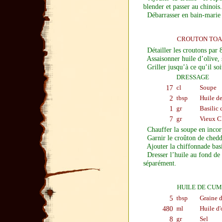
blender et passer au chinois.
Débarrasser en bain-marie 
CROUTON TOA
Détailler les croutons par 
Assaisonner huile d’olive, 
Griller jusqu’à ce qu’il soit
DRESSAGE
17
cl
Soupe
2
tbsp
Huile d
1
gr
Basilic 
7
gr
Vieux Ch
Chauffer la soupe en incor
Garnir le croûton de chedda
Ajouter la chiffonnade basili
Dresser l’huile au fond de l
séparément.
HUILE DE CUM
5
tbsp
Graine d
480
ml
Huile d'
8
gr
Sel