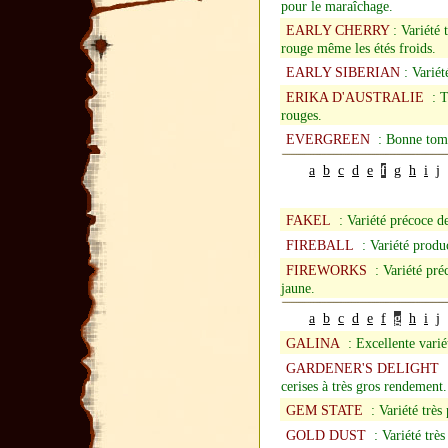
pour le maraîchage.
EARLY CHERRY
: Variété 
rouge même les étés froids.
EARLY SIBERIAN
: Variét
ERIKA D'AUSTRALIE
: To
rouges.
EVERGREEN
: Bonne tomat
a
b
c
d
e
f
g
h
i
j
FAKEL
: Variété précoce de
FIREBALL
: Variété produc
FIREWORKS
: Variété préc
jaune.
a
b
c
d
e
f
g
h
i
j
GALINA
: Excellente variét
GARDENER'S DELIGHT
:
cerises à très gros rendement.
GEM STATE
: Variété très 
GOLD DUST
: Variété très