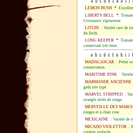
a
b
c
d
e
f
g
h
i
j
LEMON BUSH
*
: Excellen
LIBERTY BELL
*
: Tomate
Croissance vigoureuse.
LITCHI
: Variété rare de to
du litchi.
LONG KEEPER
*
: Tomate 
conservant très bien.
a
b
c
d
e
f
g
h
i
j
MADAGASCAR
: Petite to
conservation.
MARITIME PINK
: Variété
MARMANDE ANCIENNE
goût très typé.
MARVEL STRIPPED
: Vari
orangés striés de rouge.
MERVEILLE DES MARC
rouges et à chair rose.
MEXICAINE
: Variété de t
MICADO VIOLETTOR
: E
couleur violacée.