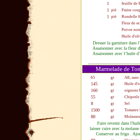
1
feuille de 
1
piè
Fraise cou
1
piè
Rondelle f
Fleur de se
Poivre noi
Huile d'oli
Dresser la garniture dans l
Assaisonner avec la fleur d
Assaisonner avec l’huile d’
Marmelade de Tom
65
gr
AIl, sans
145
gr
Huile d'o
160
gr
oignons 
55
gr
Chipotle
8
gr
Sel
1500
gr
Tomates 
80
gr
Molasses
Faire revenir dans l'huile
laisser cuire avec la molasse
Conserver au frigo . Ajout