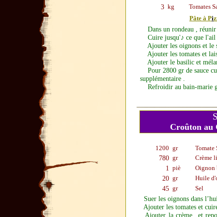
3
kg
Tomates S
Pâte à P
i
z
Dans un rondeau , réunir a
Cuire jusqu'♪ ce que l'ail s
Ajouter les oignons et le s
Ajouter les tomates et lais
Ajouter le basilic et mélan
Pour 2800 gr de sauce cuite
supplémentaire .
Refroidir au bain-marie glac
S
Croûton au
SOUPE DE TO
1200
gr
Tomate 
780
gr
Crème l
1
piè
Oignon 
20
gr
Huile d'
45
gr
Sel
Suer les oignons dans l’hui
Ajouter les tomates et cuir
Ajouter la crème
et rep