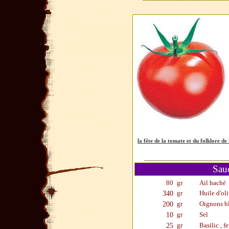
la fête de la tomate et du folklo
Sau
80
gr
Ail haché
340
gr
Huile d'ol
200
gr
Oignons bl
10
gr
Sel
25
gr
Basilic , f