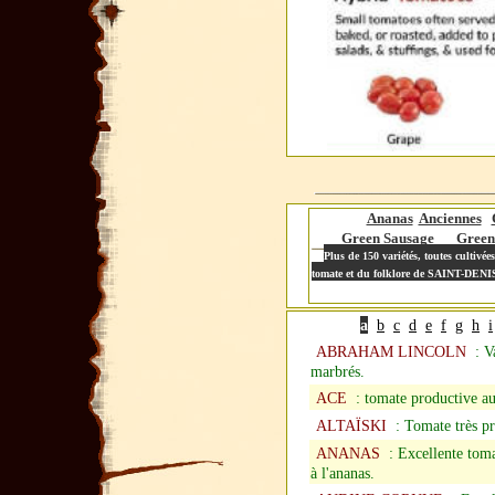
Ananas
Anciennes
Green Sausage
Green
Plus de 150 variétés, toutes cultiv
tomate et du folklore de SAINT-DEN
a
b
c
d
e
f
g
h
i
ABRAHAM LINCOLN
: Va
marbrés.
ACE
: tomate productive aux
ALTAÏSKI
: Tomate très pro
ANANAS
: Excellente tomat
à l'ananas.