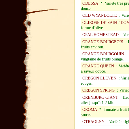
ODESSA
*
: Variété très p
douce.
OLD WYANDOLTE
: Varié
OLIROSE DE SAINT DO
forme d'olive.
OPAL HOMESTEAD
: Vari
ORANGE BOURGEOIS
: E
fruits environ.
ORANGE BOURGOUIN
: 
vingtaine de fruits orange.
ORANGE QUEEN
: Variét
à saveur douce.
OREGON ELEVEN
: Varié
rouges.
OREGON SPRING
: Variét
ORENBURG GIANT
: Exce
aller jusqu'à 1,2 kilo.
OROMA
*
: Tomate à fruit 
sauces.
OTRAOLNY
: Variété origi