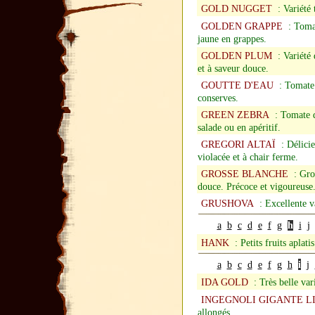
GOLD NUGGET
: Variété 
GOLDEN GRAPPE
: Tomate
jaune en grappes.
GOLDEN PLUM
: Variété 
et à saveur douce.
GOUTTE D'EAU
: Tomate t
conserves.
GREEN ZEBRA
: Tomate de
salade ou en apéritif.
GREGORI ALTAÏ
: Délicieu
violacée et à chair ferme.
GROSSE BLANCHE
: Gros
douce. Précoce et vigoureuse
GRUSHOVA
: Excellente va
a
b
c
d
e
f
g
h
i
j
HANK
: Petits fruits aplat
a
b
c
d
e
f
g
h
i
j
IDA GOLD
: Très belle var
INGEGNOLI GIGANTE L
allongés.