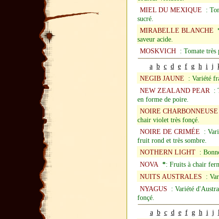
MIEL DU MEXIQUE
: Tom
sucré.
MIRABELLE BLANCHE
saveur acide.
MOSKVICH
: Tomate très p
a
b
c
d
e
f
g
h
i
j
NEGIB JAUNE
: Variété fr
NEW ZEALAND PEAR
: T
en forme de poire.
NOIRE CHARBONNEUSE
chair violet très fonçé.
NOIRE DE CRIMÉE
: Vari
fruit rond et très sombre.
NOTHERN LIGHT
: Bonne 
NOVA
*
: Fruits à chair fe
NUITS AUSTRALES
: Vari
NYAGUS
: Variété d'Austra
fonçé.
a
b
c
d
e
f
g
h
i
j