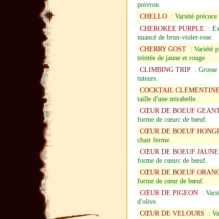
poivron.
CHELLO
: Variété précoce d
CHEROKEE PURPLE
: Exc
nuancé de brun-violet-rose.
CHERRY GOST
: Variété p
teintée de jaune et rouge.
CLIMBING TRIP
: Grosse v
tuteurs.
COCKTAIL CLEMENTIN
taille d'une mirabelle.
CŒUR DE BOEUF GEANT
forme de cœurc de bœuf.
CŒUR DE BOEUF HONG
chair ferme.
CŒUR DE BOEUF JAUNE
forme de cœurc de bœuf.
CŒUR DE BOEUF ORAN
forme de cœur de bœuf.
CŒUR DE PIGEON
: Varié
d'olive.
CŒUR DE VELOURS
: Va