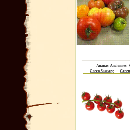
Ananas
Anciennes
Green Sausage
Green