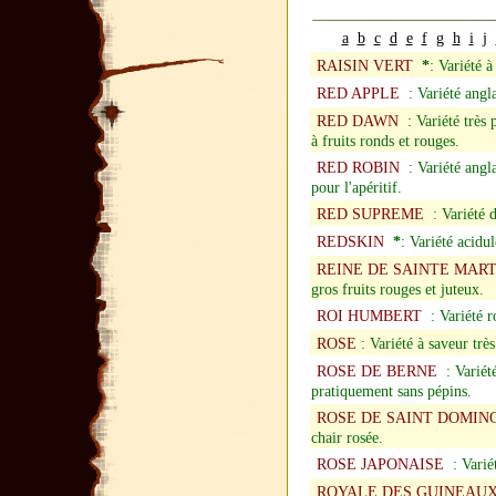
a
b
c
d
e
f
g
h
i
j
RAISIN VERT
*
: Variété à
RED APPLE
: Variété angla
RED DAWN
: Variété très 
à fruits ronds et rouges.
RED ROBIN
: Variété anglai
pour l'apéritif.
RED SUPREME
: Variété d
REDSKIN
*
: Variété acidu
REINE DE SAINTE MAR
gros fruits rouges et juteux.
ROI HUMBERT
: Variété r
ROSE
: Variété à saveur trè
ROSE DE BERNE
: Variété
pratiquement sans pépins.
ROSE DE SAINT DOMIN
chair rosée.
ROSE JAPONAISE
: Variét
ROYALE DES GUINEAU