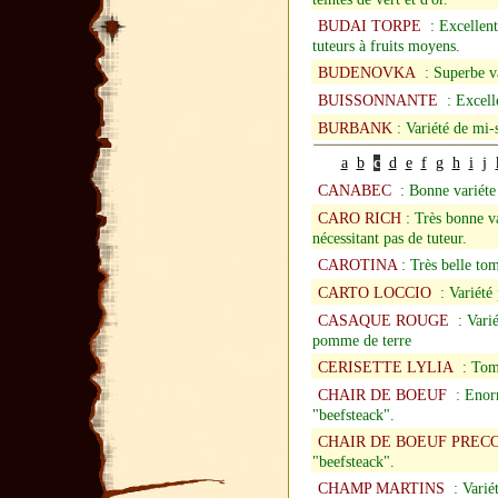
BUDAI TORPE
: Excellente
tuteurs à fruits moyens.
BUDENOVKA
: Superbe var
BUISSONNANTE
: Excelle
BURBANK
: Variété de mi-s
a
b
c
d
e
f
g
h
i
j
CANABEC
: Bonne variéte 
CARO RICH
: Très bonne va
nécessitant pas de tuteur.
CAROTINA
: Très belle tom
CARTO LOCCIO
: Variété 
CASAQUE ROUGE
: Varié
pomme de terre
CERISETTE LYLIA
: Tomat
CHAIR DE BOEUF
: Enorm
"beefsteack".
CHAIR DE BOEUF PREC
"beefsteack".
CHAMP MARTINS
: Variét