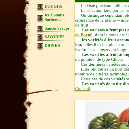
Il existe plusieurs milliers d
DOUGHS
La sélection faite par les hom
Ice Creams
On distingue cependant plusi
Sorbets ..
croissance de la plante -- ind
de fruit :
Sauces Syrups
Les variétés à fruit plat
e
de Boeuf
, dont le poids est é
SAVORIES
les variétés à fruit arron
lesquelles il existe plus part
DRINKS
les fruits se conservent longt
Les variétés à fruit allon
ou pointue, de type Chico.
Ces dernières variétés sont su
Elles ont toutes un port déte
nombre de critères technologiq
Certaines de ces variétés se 
Les variétés de petite di
Cocktail
.