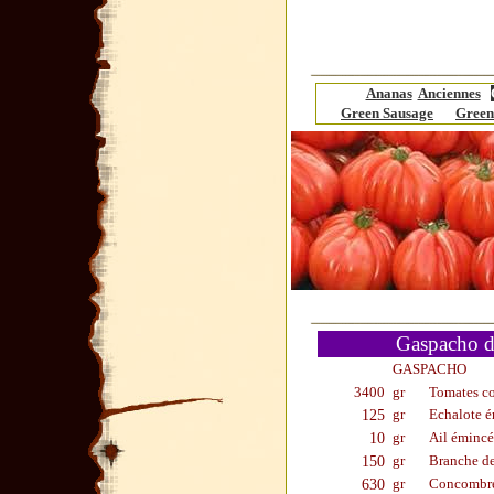
Ananas
Anciennes
Green Sausage
Green
Gaspacho d
GASPACHO
3400
gr
Tomates co
125
gr
Echalote é
10
gr
Ail émincé
150
gr
Branche de
630
gr
Concombre