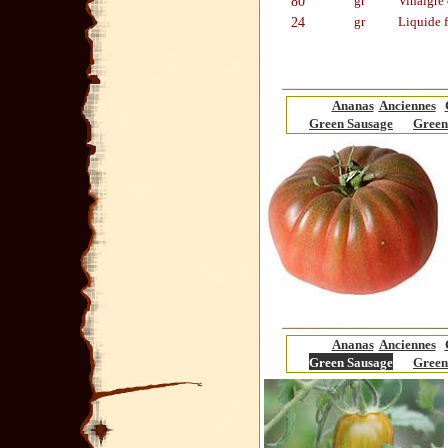
80
gr
Vinaigre 
24
gr
Liquide 
Ananas
Anciennes
Green Sausage
Green
Ananas
Anciennes
Green Sausage
Green