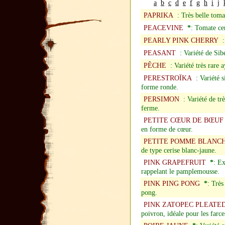
a
b
c
d
e
f
g
h
i
j
PAPRIKA
: Très belle toma
PEACEVINE
*
: Tomate ce
PEARLY PINK CHERRY
: 
PEASANT
: Variété de Sibé
PÊCHE
: Variété très rare 
PERESTROÏKA
: Variété s
forme ronde.
PERSIMON
: Variété de trè
ferme.
PETITE CŒUR DE BŒUF
en forme de cœur.
PETITE POMME BLANC
de type cerise blanc-jaune.
PINK GRAPEFRUIT
*
: Ex
rappelant le pamplemousse.
PINK PING PONG
*
: Très
pong.
PINK ZATOPEC PLEATE
poivron, idéale pour les farce