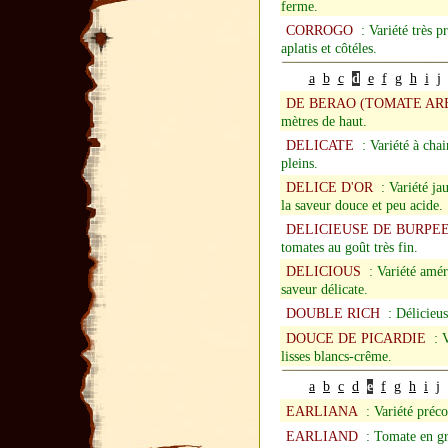
ferme.
CORROGO
: Variété très p
aplatis et côtéles.
a
b
c
d
e
f
g
h
i
j
DE BERAO
(TOMATE AR
mètres de haut.
DELICATE
: Variété à chair
pleins.
DELICE D'OR
: Variété jau
la saveur douce et peu acide.
DELICIEUSE DE BURPE
tomates au goût très fin.
DELICIOUS
: Variété améri
saveur délicate.
DOUBLE RICH
: Délicieuse
DOUCE DE PICARDIE
: V
lisses blancs-crême.
a
b
c
d
e
f
g
h
i
j
EARLIANA
: Variété préco
EARLIAND
: Tomate en gra