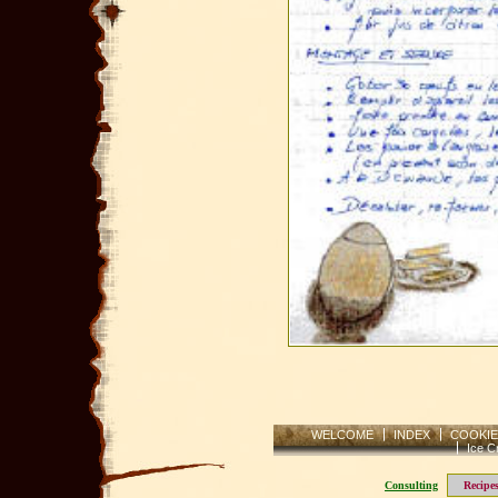
WELCOME
INDEX
COOKIE
Ice C
Consu
lting
Recipe