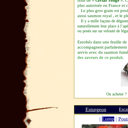
nom de «
caviar rouge
». C
plus autorisée en
France
et 
Le plus gros grain est prod
aussi saumon royal , et le pl
Il y a mille façons de déguste
naturellement leur place à l’apé
ou posés sur un velouté de légu
Enrobés dans une feuille de 
accompagnent parfaitement 
servis avec du saumon fumé
des saveurs de ce produit.
Ou acheter ?
Esturgeon
Esca
|
Lump
|
Pout