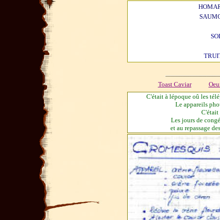
HOMA
SAUM
SO
TRUI
Toast Caviar
Oeuf
C'était à lépoque oû les tél
Le appareils phot
C'était
Les jours de congé
et au repassage des