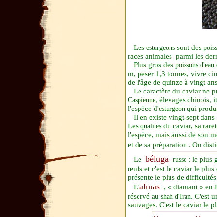
Les
sont des
esturgeons
poiss
races animales
parmi les dern
Plus gros des
poissons d'eau
m, peser 1,3 tonnes, vivre cin
de l'âge de quinze à vingt ans
Le caractère du caviar ne pr
, élevages chinois, i
Caspienne
l'espèce d'
qui produi
esturgeon
Il en existe vingt-sept dans
Les
du caviar, sa rar
qualités
l'espèce, mais aussi de son m
et de sa préparation
. On dist
béluga
Le
: le plus
russe
œufs et c'est le caviar le plus
présente le plus de difficulté
almas
L'
,
« diamant » en R
réservé au
. C'est 
shah d'Iran
sauvages. C'est le caviar le 