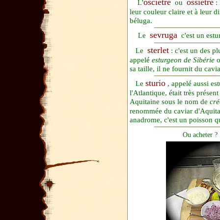
osciètre
ossiètre
'
ou
:
L
leur couleur claire et à leur 
béluga.
sevruga
e
c'est un estu
L
sterlet
e
: c'est un des p
L
appelé
esturgeon de Sibérie
sa taille, il ne fournit du cavi
sturio
e
, appelé aussi e
L
l'Atlantique, était très prése
Aquitaine sous le nom de
cré
renommée du caviar d'Aquita
anadrome, c'est un poisson qu
Ou acheter ?