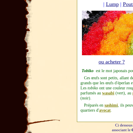
|
Lump
|
Pout
ou acheter ?
Tobiko
est le mot japonais po
Ces œufs sont petits, allant 
grands que les œufs d'éperlan e
Les
tobiko
ont une couleur rou
parfumés au
wasabi
(vert), au
(noir).
Préparés en
sashimi
,
ils peuv
quartiers d'
avocat
.
Ci dessou
associant le