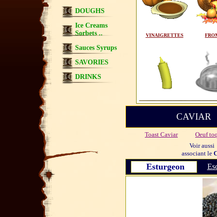
DOUGHS
Ice Creams
Sorbets ..
VINAIGRETTES
FRO
Sauces Syrups
SAVORIES
DRINKS
CAVIAR
Toast Caviar
Oeuf to
Voir aussi
associant le
C
Esturgeon
Esc