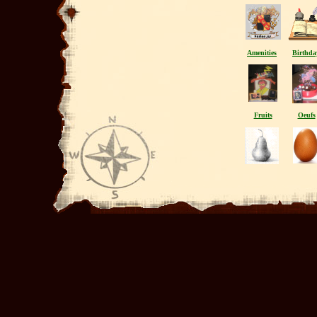
Amenities
Birthda
Fruits
Oeufs