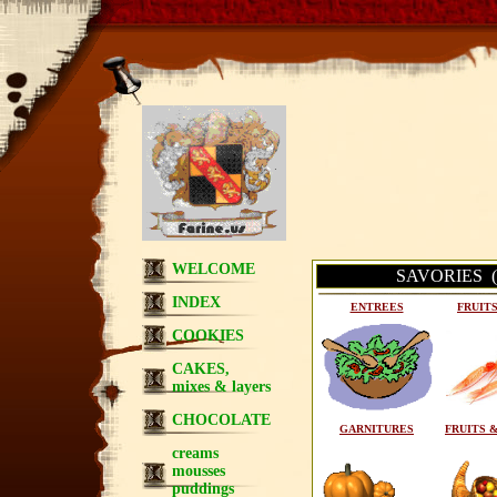
WELCOME
SAVORIES (mo
INDEX
ENTREES
FRUIT
COOKIES
CAKES,
mixes & layers
CHOCOLATE
GARNITURES
FRUITS 
creams
mousses
puddings