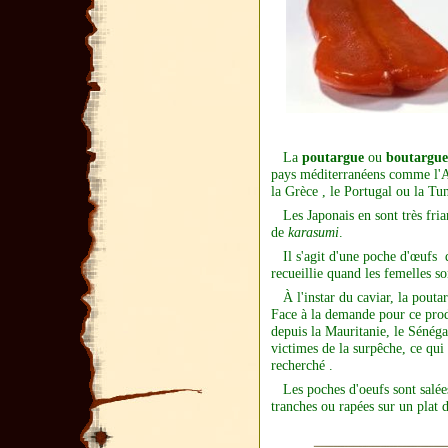
La
poutargue
ou
boutargue
pays
méditerranéens
comme l'
A
la
Grèce
, le
Portugal
ou la
Tun
Les
Japonais
en sont très fri
de
karasumi
.
Il s'agit d'une poche d'œufs 
recueillie quand les femelles so
À l'instar du
caviar
, la pouta
Face à la demande pour ce prod
depuis la
Mauritanie
, le
Sénéga
victimes de la
surpêche
, ce qui
recherché .
Les poches d'oeufs sont salées
tranches ou rapées sur un plat d